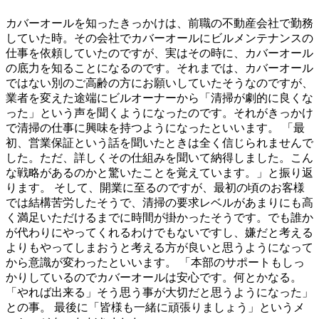
カバーオールを知ったきっかけは、前職の不動産会社で勤務
していた時。その会社でカバーオールにビルメンテナンスの
仕事を依頼していたのですが、実はその時に、カバーオール
の底力を知ることになるのです。それまでは、カバーオール
ではない別のご高齢の方にお願いしていたそうなのですが、
業者を変えた途端にビルオーナーから「清掃が劇的に良くな
った」という声を聞くようになったのです。それがきっかけ
で清掃の仕事に興味を持つようになったといいます。 「最
初、営業保証という話を聞いたときは全く信じられませんで
した。ただ、詳しくその仕組みを聞いて納得しました。こん
な戦略があるのかと驚いたことを覚えています。」と振り返
ります。 そして、開業に至るのですが、最初の頃のお客様
では結構苦労したそうで、清掃の要求レベルがあまりにも高
く満足いただけるまでに時間が掛かったそうです。でも誰か
が代わりにやってくれるわけでもないですし、嫌だと考える
よりもやってしまおうと考える方が良いと思うようになって
から意識が変わったといいます。 「本部のサポートもしっ
かりしているのでカバーオールは安心です。何とかなる。
「やれば出来る」そう思う事が大切だと思うようになった」
との事。 最後に「皆様も一緒に頑張りましょう」というメ