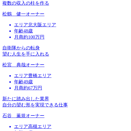
複数の収入の柱を作る
松鶴 健一オーナー
エリア
北大阪エリア
年齢
48歳
月商
約100万円
自衛隊からの転身
望む人生を手に入れる
松宮 典哉オーナー
エリア
豊橋エリア
年齢
49歳
月商
約67万円
新たに踏み出した業界
自分の望む形を実現できる仕事
石谷 薫規オーナー
エリア
高槻エリア