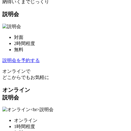
納得いくまでじっくり
説明会
対面
2時間程度
無料
説明会を予約する
オンラインで
どこからでもお気軽に
オンライン
説明会
オンライン
1時間程度