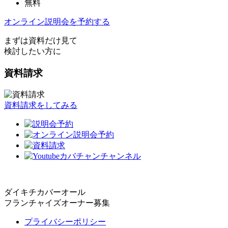
無料
オンライン説明会を予約する
まずは資料だけ見て
検討したい方に
資料請求
資料請求をしてみる
ダイキチカバーオール
フランチャイズオーナー募集
プライバシーポリシー