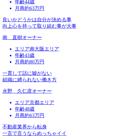
年齢
44歳
月商
約63万円
良いかどうかは自分が決める事
向上心を持って取り組む事が大事
南 直樹オーナー
エリア
南大阪エリア
年齢
43歳
月商
約80万円
一貫して話に嘘がない
組織に縛られない働き方
水野 久仁彦オーナー
エリア
京都エリア
年齢
48歳
月商
約63万円
不動産業界から転身
一言で言うならめっちゃイイ