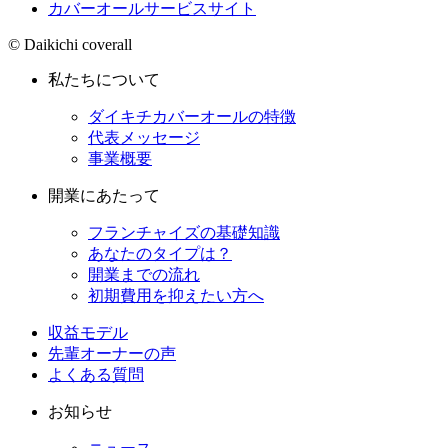
カバーオールサービスサイト
© Daikichi coverall
私たちについて
ダイキチカバーオールの特徴
代表メッセージ
事業概要
開業にあたって
フランチャイズの基礎知識
あなたのタイプは？
開業までの流れ
初期費用を抑えたい方へ
収益モデル
先輩オーナーの声
よくある質問
お知らせ