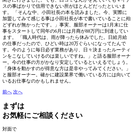
スの事ばかりで信用できない所がほとんどだったといいま
す。 「そんな中、小田社長の本を読みました。今、実際に
加盟してみて感じる事は小田社長が本で書いていることに殆
どずれが無かったです。」事実、服部オーナーは1月末に仕
事をスタートして同年の6月には月商が88万円に到達してい
ます。 「職人時代は、雨が降ったら休みでした。日給月給
の仕事だったので、ひどい時は20万ぐらいになってたんで
す。今のように毎日必ず業務があり、日々決まったルーティ
ンをこなしていけるのは楽しいですね。」と語る服部オーナ
ー。今の仕事の方がかなり安定しているといえるでしょう。
「身体を動かすのが得意な方は是非やってみてください。」
と服部オーナー。確かに建設業界で働いている方には向いて
いるお仕事なのかもしれません。
前へ
次へ
まずは
お気軽にご相談ください
対面で