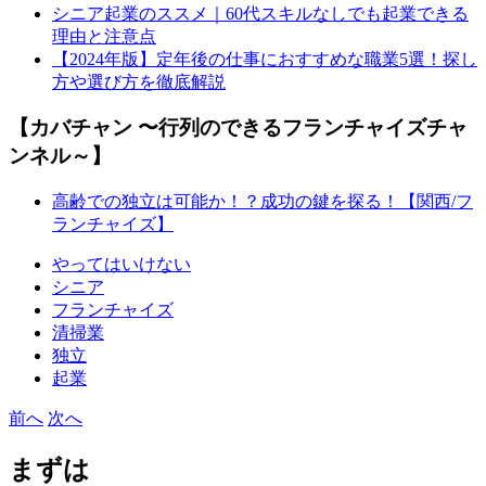
シニア起業のススメ｜60代スキルなしでも起業できる
理由と注意点
【2024年版】定年後の仕事におすすめな職業5選！探し
方や選び方を徹底解説
【カバチャン 〜行列のできるフランチャイズチャ
ンネル～】
高齢での独立は可能か！？成功の鍵を探る！【関西/フ
ランチャイズ】
やってはいけない
シニア
フランチャイズ
清掃業
独立
起業
前へ
次へ
まずは