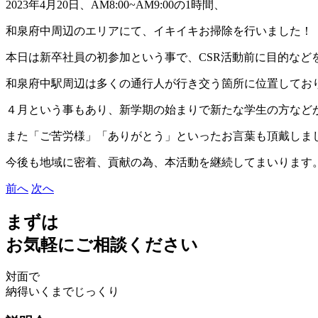
2023年4月20日、AM8:00~AM9:00の1時間、
和泉府中周辺のエリアにて、イキイキお掃除を行いました！
​本日は新卒社員の初参加という事で、CSR活動前に目的など
​和泉府中駅周辺は多くの通行人が行き交う箇所に位置してお
​４月という事もあり、新学期の始まりで新たな学生の方な
また「ご苦労様」「ありがとう」といったお言葉も頂戴しま
今後も地域に密着、貢献の為、本活動を継続してまいります
前へ
次へ
まずは
お気軽にご相談ください
対面で
納得いくまでじっくり