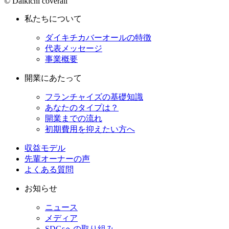
© Daikichi coverall
私たちについて
ダイキチカバーオールの特徴
代表メッセージ
事業概要
開業にあたって
フランチャイズの基礎知識
あなたのタイプは？
開業までの流れ
初期費用を抑えたい方へ
収益モデル
先輩オーナーの声
よくある質問
お知らせ
ニュース
メディア
SDGsへの取り組み