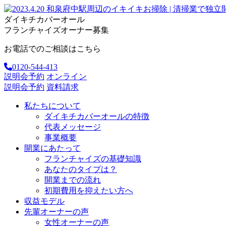
ダイキチカバーオール
フランチャイズオーナー募集
お電話でのご相談はこちら
0120-544-413
説明会予約
オンライン
説明会予約
資料請求
私たちについて
ダイキチカバーオールの特徴
代表メッセージ
事業概要
開業にあたって
フランチャイズの基礎知識
あなたのタイプは？
開業までの流れ
初期費用を抑えたい方へ
収益モデル
先輩オーナーの声
女性オーナーの声