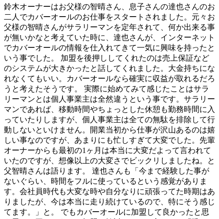
鈴木オーナーはお父様の智晴さん、息子さんの達也さんのお
二人でカバーオールのお仕事をスタートされました。元々お
父様の智晴さんがサラリーマンを定年されて、何か出来る事
が無いかなと考えていた時に、達也さんが、インターネット
でカバーオールの情報を仕入れてきて一気に興味を持ったと
いう事でした。 加盟を後押ししてくれたのは売上保証など
のシステムが大きかったと話してくれました。大金持ちにな
れなくてもいい。カバーオールなら確実に収益が取れるだろ
うと考えたそうです。 実際に始めてみて感じたことはサラ
リーマンとは個人事業主は全然違うという事です。サラリー
マンであれば、移動時間やちょっとした休憩も勤務時間に入
っていたりしますが、個人事業主は全ての無駄を排除して行
動しないといけません。開業当初から仕事が沢山あるのは嬉
しい事なのですが、あまりにも忙しすぎて大変でした。先輩
オーナーからも最初の1ヶ月は本当に大変だよって言われて
いたのですが、想像以上の大変さでビックリしましたね。と
父智晴さんは語ります。 達也さんも「今まで経験した事が
ないぐらい、時間をフルに使っているという感覚がありま
す。会社員時代も大変な時や自分なりに頑張ってた時期はあ
りましたが、今は本当に走り続けているので、特にそう感じ
てます。」と。 でもカバーオールに加盟して良かったと思