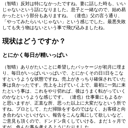
（智晴）反対は特になかったですね。妻に話した時も、いい
じゃないという話になりました。息子と一緒なので、始め易
かったという部分もありますね。 （達也）父の言う通り、
「やってみたらいいじゃない」という感じでした。最悪失敗
しても失う物はないという事で飛び込みましたね。
現状はどうですか？
とにかく毎日が精いっぱい
（智晴）ありがたいことに希望したパッケージが初月に埋ま
り、毎日がいっぱいいっぱいで、とにかくその日1日をこな
すというような状態ですね。売上がきっちり確保されていた
事は良かったです。売上を上げていく上で、最初に一気に来
たという事は、これをやり切れば、後はうまく転がっていく
のかなというような感じです。 （達也）仕事量にもよるか
と思いますが、正直な所、思った以上に大変だなという所で
すね。プロとして、ただ掃除をするのではなく、お客様と向
き合わないといけない。報告をこんな風にして欲しいなど、
ご意見も頂くので、ドンドン良くしていける。まだ１ヶ月で
すが、色んな事を考えるようになりました。