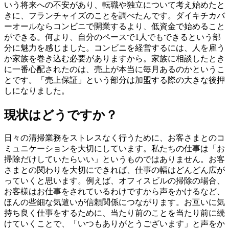
いう将来への不安があり、転職や独立について考え始めたと
きに、フランチャイズのことを調べたんです。ダイキチカバ
ーオールならコンビニで開業するより、低資金で始めること
ができる。何より、自分のペースで1人でもできるという部
分に魅力を感じました。コンビニを経営するには、人を雇う
か家族を巻き込む必要がありますから。家族に相談したとき
に一番心配されたのは、売上が本当に毎月あるのかというこ
とです。「売上保証」という部分は加盟する際の大きな後押
しになりました。
現状はどうですか？
日々の清掃業務をストレスなく行うために、お客さまとのコ
ミュニケーションを大切にしています。私たちの仕事は「お
掃除だけしていたらいい」というものではありません。お客
さまとの関わりを大切にできれば、仕事の幅はどんどん広が
っていくと思います。例えば、オフィスビルの掃除の場合、
お客様はお仕事をされているわけですから声をかけるなど、
ほんの些細な気遣いが信頼関係につながります。お互いに気
持ち良く仕事をするために、当たり前のことを当たり前に続
けていくことで、「いつもありがとうございます」と声をか