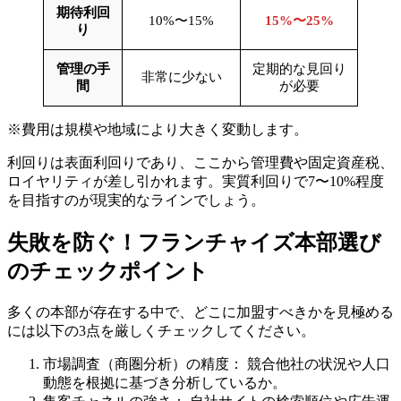
期待利回
10%〜15%
15%〜25%
り
管理の手
定期的な見回り
非常に少ない
間
が必要
※費用は規模や地域により大きく変動します。
利回りは表面利回りであり、ここから管理費や固定資産税、
ロイヤリティが差し引かれます。実質利回りで7〜10%程度
を目指すのが現実的なラインでしょう。
失敗を防ぐ！フランチャイズ本部選び
のチェックポイント
多くの本部が存在する中で、どこに加盟すべきかを見極める
には以下の3点を厳しくチェックしてください。
市場調査（商圏分析）の精度：
競合他社の状況や人口
動態を根拠に基づき分析しているか。