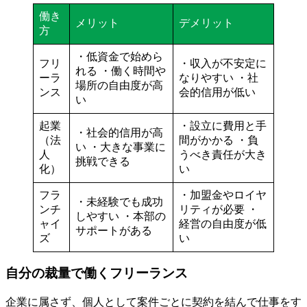
働き
メリット
デメリット
方
・低資金で始めら
フリ
・収入が不安定に
れる ・働く時間や
ーラ
なりやすい ・社
場所の自由度が高
ンス
会的信用が低い
い
起業
・設立に費用と手
・社会的信用が高
（法
間がかかる ・負
い ・大きな事業に
人
うべき責任が大き
挑戦できる
化）
い
フラ
・加盟金やロイヤ
・未経験でも成功
ンチ
リティが必要 ・
しやすい ・本部の
ャイ
経営の自由度が低
サポートがある
ズ
い
自分の裁量で働くフリーランス
企業に属さず、個人として案件ごとに契約を結んで仕事をす