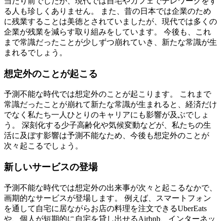
当たり前でしたが、現代では自宅やカフェでテレワークをす
る人も珍しくありません。
また、昔の日本では企業のため
に残業することは美徳とされていましたが、現代では多くの
企業が残業を減らす取り組みをしています。
今後も、これ
まで常識だったことが少しずつ崩れていき、新たな常識が生
まれるでしょう。
想定外のことが起こる
予測不能な時代では想定外のことが起こります。
これまで
常識だったことが崩れて新たな常識が生まれると、経済だけ
でなく私たち一人ひとりのキャリアにも影響が及ぶでしょ
う。
深刻化する少子高齢化や気候変動などが、私たちの生
活に及ぼす影響は予測不能なため、今後も想定外のことが
次々起こるでしょう。
新しいサービスの登場
予測不能な時代では想定外の出来事が次々と起こるなかで、
画期的なサービスが登場します。
例えば、スマートフォン
を通して自宅に居ながらお店の料理を注文できるUberEats
や、個人が短期的に自宅を貸し出せるAirbnb、インターネッ