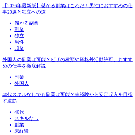
【2026年最新版】儲かる副業はこれだ！男性におすすめの仕
事20選と独立への道
儲かる副業
副業
独立
男性
起業
外国人の副業は可能？ビザの種類や資格外活動許可、おすす
めの仕事を徹底解説
副業
外国人
40代スキルなしでも副業は可能？未経験から安定収入を目指
す道筋
40代
スキルなし
副業
未経験